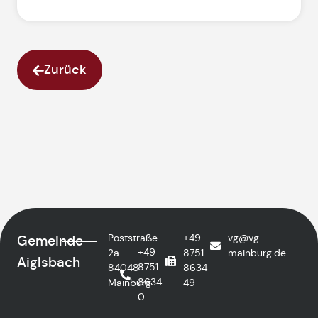
Zurück
Poststraße
+49
vg@vg-
Gemeinde
+49
2a
8751
mainburg.de
Aiglsbach
8751
84048
8634
8634
Mainburg
49
0