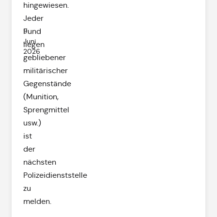
hingewiesen.
Jeder
9.
Fund
Juni
liegen
2026
gebliebener
militärischer
Gegenstände
(Munition,
Sprengmittel
usw.)
ist
der
nächsten
Polizeidienststelle
zu
melden.