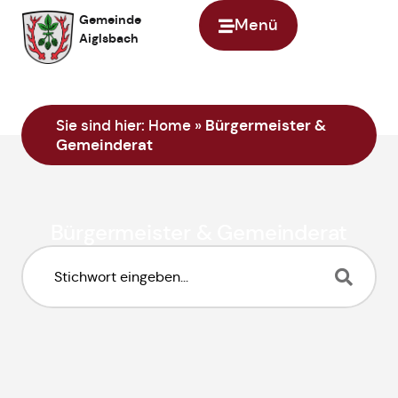
Inhalt
Gemeinde
Menü
springen
Aiglsbach
Sie sind hier:
Home
»
Bürgermeister &
Gemeinderat
Bürgermeister & Gemeinderat