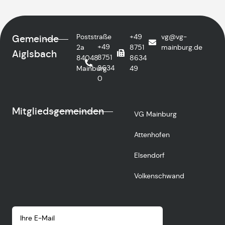
Poststraße
+49
vg@vg-
Gemeinde
+49
2a
8751
mainburg.de
Aiglsbach
8751
84048
8634
8634
Mainburg
49
0
Mitgliedsgemeinden
VG Mainburg
Attenhofen
Elsendorf
Volkenschwand