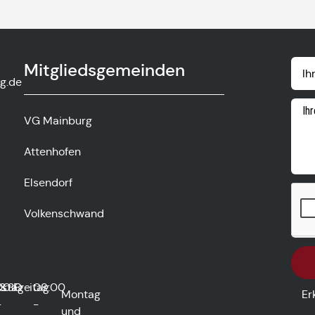
Mitgliedsgemeinden
g.de
VG Mainburg
Attenhofen
Elsendorf
Volkenschwand
rstag
00
13:30
Freitag
08:00
Montag
Er
-
-
und