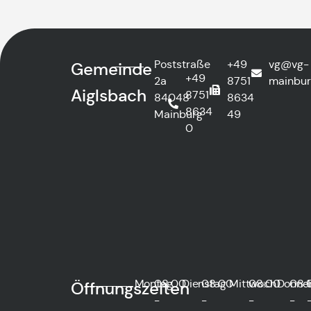
Poststraße
+49
vg@vg-
Gemeinde
+49
2a
8751
mainbur
Aiglsbach
8751
84048
8634
8634
Mainburg
49
0
Montag
08:00
Dienstag
08:00
Mittwoch
08:00
Donne
08:
Öffnungszeiten
-
-
-
-