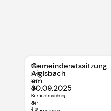
Gemeinderatssitzung
Hier
Aiglsbach
finden
am
Sie
30.09.2025
die
Bekanntmachung
24.
der
Sep.
Tagesordnung