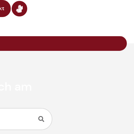
kt
ach am