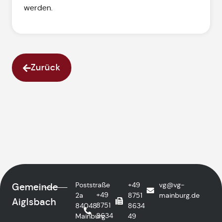
werden.
Zurück
Poststraße
+49
vg@vg-
Gemeinde
+49
2a
8751
mainburg.de
Aiglsbach
8751
84048
8634
8634
Mainburg
49