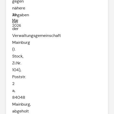
gegen
nähere
29.
Angaben
Mai
bei
2026
der
Verwaltungsgemeinschaft
Mainburg
(I.
Stock,
Zi.Nr.
104),
Poststr.
2
a,
84048
Mainburg,
abgeholt