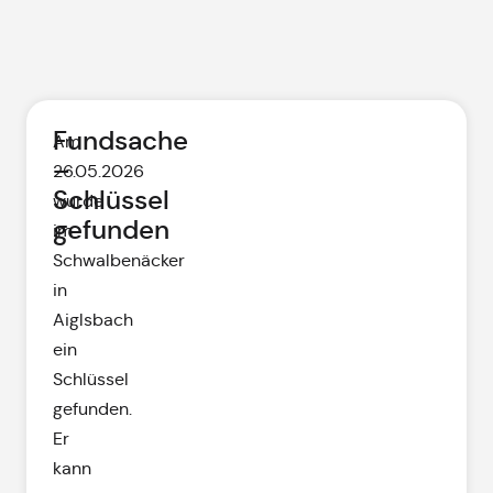
Fundsache
Am
–
26.05.2026
Schlüssel
wurde
gefunden
im
Schwalbenäcker
in
Aiglsbach
ein
Schlüssel
gefunden.
Er
kann